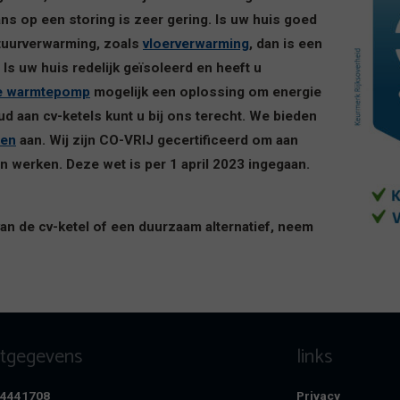
ans op een storing is zeer gering. Is uw huis goed
atuurverwarming, zoals
vloerverwarming
, dan is een
s uw huis redelijk geïsoleerd en heeft u
e warmtepomp
mogelijk een oplossing om energie
d aan cv-ketels kunt u bij ons terecht. We bieden
ten
aan. Wij zijn CO-VRIJ gecertificeerd om aan
 werken. Deze wet is per 1 april 2023 ingegaan.
an de cv-ketel of een duurzaam alternatief, neem
ctgegevens
links
8-4441708
Privacy