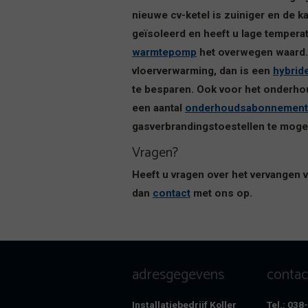
nieuwe cv-ketel is zuiniger en de k
geïsoleerd en heeft u lage temper
warmtepomp
het overwegen waard. I
vloerverwarming, dan is een
hybrid
te besparen. Ook voor het onderhou
een aantal
onderhoudsabonnemen
gasverbrandingstoestellen te mogen
Vragen?
Heeft u vragen over het vervangen v
dan
contact
met ons op.
adresgegevens
conta
Installatiebedrijf Koller
Tel.: 03