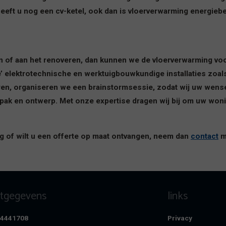
eeft u nog een cv-ketel, ook dan is vloerverwarming energieb
en of aan het renoveren, dan kunnen we de vloerverwarming vo
’ elektrotechnische en werktuigbouwkundige installaties zo
ren, organiseren we een brainstormsessie, zodat wij uw wens
ak en ontwerp. Met onze expertise dragen wij bij om uw won
g of wilt u een offerte op maat ontvangen, neem dan
contact
m
ctgegevens
links
8-4441708
Privacy