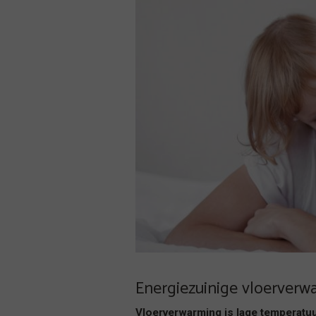
Energiezuinige vloerverw
Vloerverwarming is lage temperatu